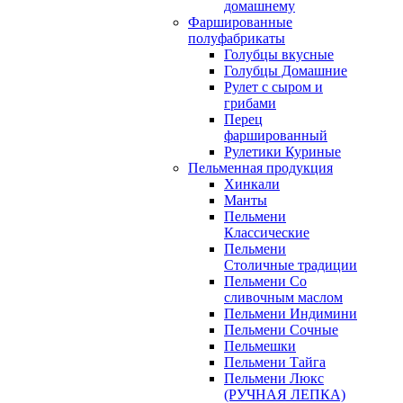
домашнему
Фаршированные
полуфабрикаты
Голубцы вкусные
Голубцы Домашние
Рулет с сыром и
грибами
Перец
фаршированный
Рулетики Куриные
Пельменная продукция
Хинкали
Манты
Пельмени
Классические
Пельмени
Столичные традиции
Пельмени Со
сливочным маслом
Пельмени Индимини
Пельмени Сочные
Пельмешки
Пельмени Тайга
Пельмени Люкс
(РУЧНАЯ ЛЕПКА)