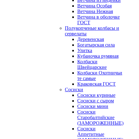
Ветчина из индейки
Ветчина Особая
Ветчина Нежная
Ветчина в оболочке
ГОСТ
Полукопченые колбасы и
сервелаты
Деревенская
Богатырская сила
Улитка
Кубаночка румяная
Колбаски
Швейцарские
Колбаски Охотничьи
те самые
Краковская ГОСТ
Сосиски
Сосиски куриные
Сосиски с сыром
Сосиски мини
Сосиски
Старобалтийские
(ЗАМОРОЖЕННЫЕ)
Сосиски
Аппетитные