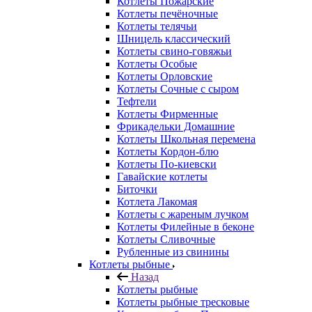
Котлеты Пожарские
Котлеты печёночные
Котлеты телячьи
Шницель классический
Котлеты свино-говяжьи
Котлеты Особые
Котлеты Орловские
Котлеты Сочные с сыром
Тефтели
Котлеты Фирменные
Фрикадельки Домашние
Котлеты Школьная перемена
Котлеты Кордон-блю
Котлеты По-киевски
Гавайские котлеты
Биточки
Котлета Лакомая
Котлеты с жареным лучком
Котлеты Филейные в беконе
Котлеты Сливочные
Рубленные из свинины
Котлеты рыбные
Назад
Котлеты рыбные
Котлеты рыбные тресковые