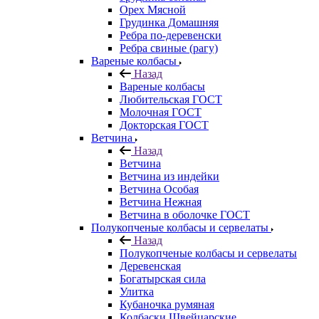
Орех Мясной
Грудинка Домашняя
Ребра по-деревенски
Ребра свиные (рагу)
Вареные колбасы
Назад
Вареные колбасы
Любительская ГОСТ
Молочная ГОСТ
Докторская ГОСТ
Ветчина
Назад
Ветчина
Ветчина из индейки
Ветчина Особая
Ветчина Нежная
Ветчина в оболочке ГОСТ
Полукопченые колбасы и сервелаты
Назад
Полукопченые колбасы и сервелаты
Деревенская
Богатырская сила
Улитка
Кубаночка румяная
Колбаски Швейцарские