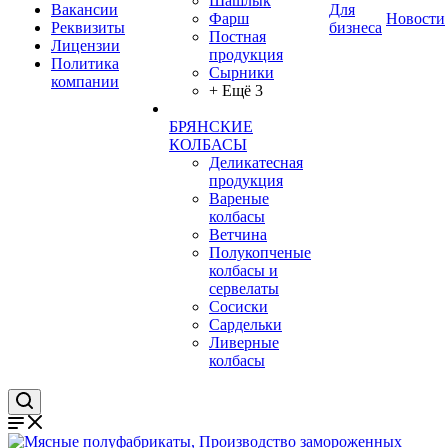
Шашлык
Вакансии
Для
Фарш
Новости
Реквизиты
бизнеса
Постная
Лицензии
продукция
Политика
Сырники
компании
+ Ещё 3
БРЯНСКИЕ
КОЛБАСЫ
Деликатесная
продукция
Вареные
колбасы
Ветчина
Полукопченые
колбасы и
сервелаты
Сосиски
Сардельки
Ливерные
колбасы