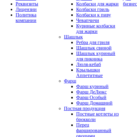
Реквизиты
Колбаски для жарки
бизнес
Лицензии
Колбаски гриль
Политика
Колбаски к пиву
компании
Чевапчичи
Куриные колбаски
для жарки
Шашлык
Ребра для гриля
Шашлык свиной
Шашлык куриный
для пикника
Люля-кебаб
Крылышки
Аппетитные
Фарш
Фарш куриный
Фарш ДеЛюкс
Фарш Особый
Фарш Домашний
Постная продукция
Постные котлеты из
брокколи
Перец
фаршированный
овощами