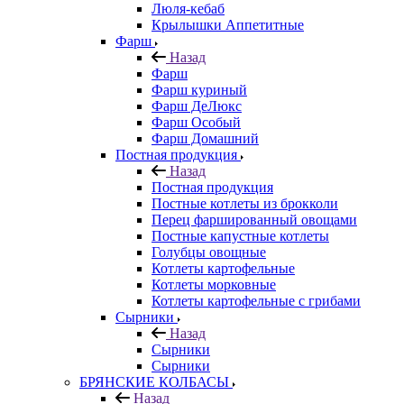
Люля-кебаб
Крылышки Аппетитные
Фарш
Назад
Фарш
Фарш куриный
Фарш ДеЛюкс
Фарш Особый
Фарш Домашний
Постная продукция
Назад
Постная продукция
Постные котлеты из брокколи
Перец фаршированный овощами
Постные капустные котлеты
Голубцы овощные
Котлеты картофельные
Котлеты морковные
Котлеты картофельные с грибами
Сырники
Назад
Сырники
Сырники
БРЯНСКИЕ КОЛБАСЫ
Назад