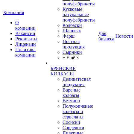
полуфабрикаты
Кусковые
Компания
натуральные
полуфабрикаты
О
Колбаски
компании
Шашлык
Вакансии
Для
Фарш
Новости
Реквизиты
бизнеса
Постная
Лицензии
продукция
Политика
Сырники
компании
+ Ещё 3
БРЯНСКИЕ
КОЛБАСЫ
Деликатесная
продукция
Вареные
колбасы
Ветчина
Полукопченые
колбасы и
сервелаты
Сосиски
Сардельки
Ливерные