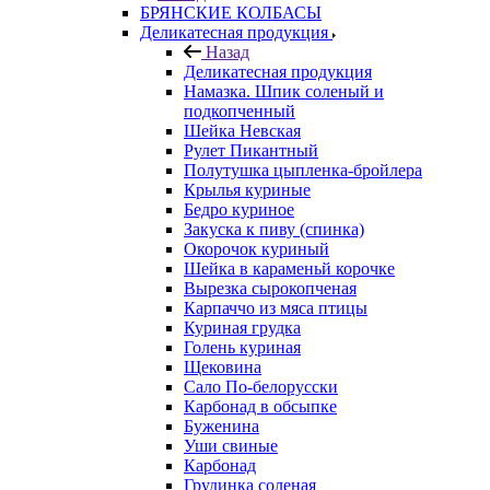
БРЯНСКИЕ КОЛБАСЫ
Деликатесная продукция
Назад
Деликатесная продукция
Намазка. Шпик соленый и
подкопченный
Шейка Невская
Рулет Пикантный
Полутушка цыпленка-бройлера
Крылья куриные
Бедро куриное
Закуска к пиву (спинка)
Окорочок куриный
Шейка в караменьй корочке
Вырезка сырокопченая
Карпаччо из мяса птицы
Куриная грудка
Голень куриная
Щековина
Сало По-белорусски
Карбонад в обсыпке
Буженина
Уши свиные
Карбонад
Грудинка соленая