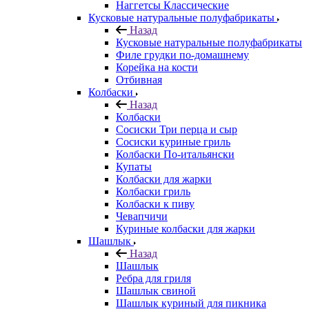
Наггетсы Классические
Кусковые натуральные полуфабрикаты
Назад
Кусковые натуральные полуфабрикаты
Филе грудки по-домашнему
Корейка на кости
Отбивная
Колбаски
Назад
Колбаски
Сосиски Три перца и сыр
Сосиски куриные гриль
Колбаски По-итальянски
Купаты
Колбаски для жарки
Колбаски гриль
Колбаски к пиву
Чевапчичи
Куриные колбаски для жарки
Шашлык
Назад
Шашлык
Ребра для гриля
Шашлык свиной
Шашлык куриный для пикника