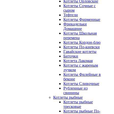
Котлеты Орловские
Котлеты Сочные с
сыром
Тефтели
Котлеты Фирменные
Фрикадельки
Домашние
Котлеты Школьная
перемена
Котлеты Кордон-блю
Котлеты По-киевски
Гавайские котлеты
Биточки
Котлета Лакомая
Котлеты с жареным
лучком
Котлеты Филейные в
беконе
Котлеты Сливочные
Рубленные из
свинины
Котлеты рыбные
Котлеты рыбные
тресковые
Котлеты рыбные По-