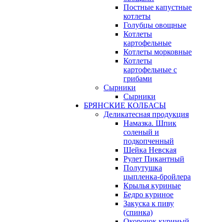
Постные капустные
котлеты
Голубцы овощные
Котлеты
картофельные
Котлеты морковные
Котлеты
картофельные с
грибами
Сырники
Сырники
БРЯНСКИЕ КОЛБАСЫ
Деликатесная продукция
Намазка. Шпик
соленый и
подкопченный
Шейка Невская
Рулет Пикантный
Полутушка
цыпленка-бройлера
Крылья куриные
Бедро куриное
Закуска к пиву
(спинка)
Окорочок куриный