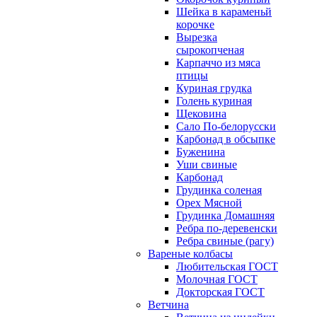
Шейка в караменьй
корочке
Вырезка
сырокопченая
Карпаччо из мяса
птицы
Куриная грудка
Голень куриная
Щековина
Сало По-белорусски
Карбонад в обсыпке
Буженина
Уши свиные
Карбонад
Грудинка соленая
Орех Мясной
Грудинка Домашняя
Ребра по-деревенски
Ребра свиные (рагу)
Вареные колбасы
Любительская ГОСТ
Молочная ГОСТ
Докторская ГОСТ
Ветчина