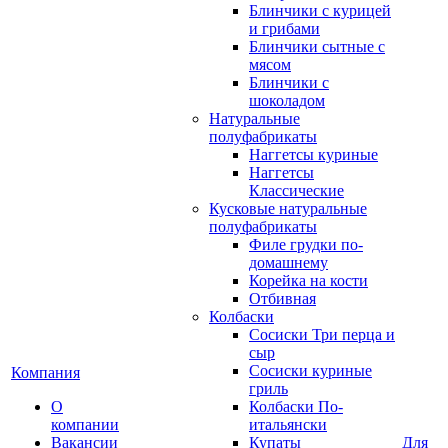
Блинчики с курицей
и грибами
Блинчики сытные с
мясом
Блинчики с
шоколадом
Натуральные
полуфабрикаты
Наггетсы куриные
Наггетсы
Классические
Кусковые натуральные
полуфабрикаты
Филе грудки по-
домашнему
Корейка на кости
Отбивная
Колбаски
Сосиски Три перца и
сыр
Сосиски куриные
Компания
гриль
О
Колбаски По-
компании
итальянски
Вакансии
Купаты
Для