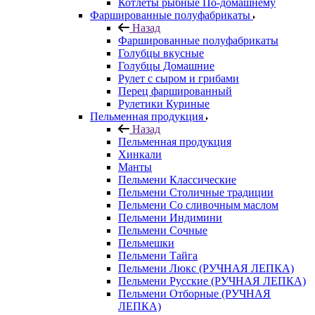
Котлеты рыбные По-домашнему
Фаршированные полуфабрикаты
Назад
Фаршированные полуфабрикаты
Голубцы вкусные
Голубцы Домашние
Рулет с сыром и грибами
Перец фаршированный
Рулетики Куриные
Пельменная продукция
Назад
Пельменная продукция
Хинкали
Манты
Пельмени Классические
Пельмени Столичные традиции
Пельмени Со сливочным маслом
Пельмени Индимини
Пельмени Сочные
Пельмешки
Пельмени Тайга
Пельмени Люкс (РУЧНАЯ ЛЕПКА)
Пельмени Русские (РУЧНАЯ ЛЕПКА)
Пельмени Отборные (РУЧНАЯ
ЛЕПКА)