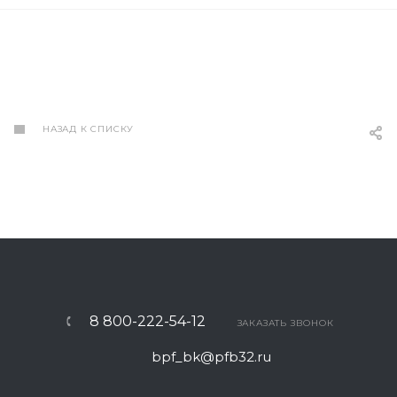
НАЗАД К СПИСКУ
8 800-222-54-12
ЗАКАЗАТЬ ЗВОНОК
bpf_bk@pfb32.ru